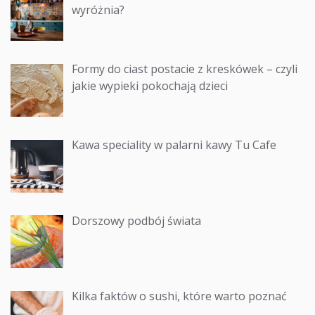
wyróżnia?
Formy do ciast postacie z kreskówek – czyli
jakie wypieki pokochają dzieci
Kawa speciality w palarni kawy Tu Cafe
Dorszowy podbój świata
Kilka faktów o sushi, które warto poznać