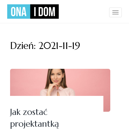
Skip
to
Ona i Dom
artykuły dekoracyjne, dodatki do
Toggle
navigation
content
domu, wnętrza oraz ogrodu
Dzień:
2021-11-19
Jak zostać
projektantką